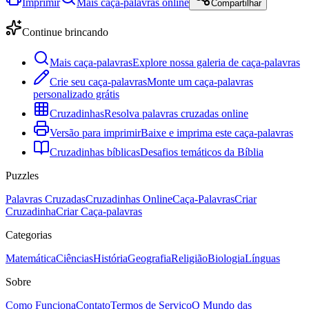
Imprimir
Mais caça-palavras online
Compartilhar
Continue brincando
Mais caça-palavras
Explore nossa galeria de caça-palavras
Crie seu caça-palavras
Monte um caça-palavras
personalizado grátis
Cruzadinhas
Resolva palavras cruzadas online
Versão para imprimir
Baixe e imprima este caça-palavras
Cruzadinhas bíblicas
Desafios temáticos da Bíblia
Puzzles
Palavras Cruzadas
Cruzadinhas Online
Caça-Palavras
Criar
Cruzadinha
Criar Caça-palavras
Categorias
Matemática
Ciências
História
Geografia
Religião
Biologia
Línguas
Sobre
Como Funciona
Contato
Termos de Serviço
O Mundo das