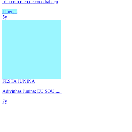
frita com óleo de coco babaçu
Línguas
5y
FESTA JUNINA
Adivinhas Junina: EU SOU......
7y