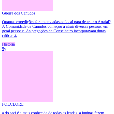
Guerra dos Canudos
Quantas expedições foram enviadas ao local para destruir o Arraial?,
A Comunidade de Canudos começou a atrair diversas pessoas, em
geral pessoas:, As pregações de Conselheiro incorporavam duras
críticas à:
História
5y
FOLCLORE
a do saci é a mais conhecida de todas as lendas, a juninas fazem