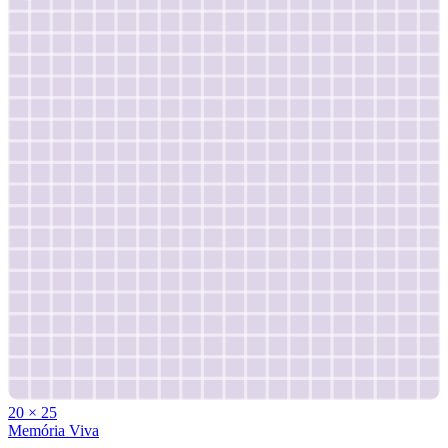
20
×
25
Memória Viva