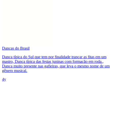
Danças do Brasil
Dança típica do Sul que tem por finalidade trançar as fitas em um
mastro, Dança típica das festas juninas com formação em roda.,
Dança muito presente nas gafieiras, que leva o mesmo nome de um
gênero musical.
4y