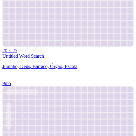
20
×
25
Untitled Word Search
Juninho, Deus, Barraco, Órgão, Escola
9mo