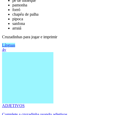
pé de moleque
pamonha
forró
chapéu de palha
pipoca
sanfona
arraiá
Cruzadinhas para jogar e imprimir
Línguas
4y
ADJETIVOS
Complete a cruzadinha usando adjetivos