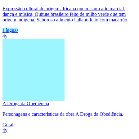
Expressão cultural de origem africana que mistura arte marcial,
dança e música, Quitute brasileiro feito de milho verde que tem
origem indígena, Saboroso alimento italiano feito com macarrão.
Línguas
4y
A Droga da Obediência
Personagens e características da obra A Droga da Obediência.
Geral
4y