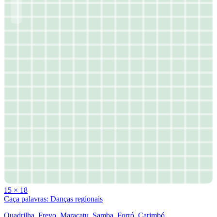
15
×
18
Caça palavras: Danças regionais
Quadrilha, Frevo, Maracatu, Samba, Forró, Carimbó