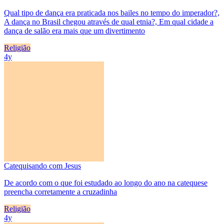
Qual tipo de dança era praticada nos bailes no tempo do imperador?,
A dança no Brasil chegou através de qual etnia?, Em qual cidade a
dança de salão era mais que um divertimento
Religião
4y
Catequisando com Jesus
De acordo com o que foi estudado ao longo do ano na catequese
preencha corretamente a cruzadinha
Religião
4y