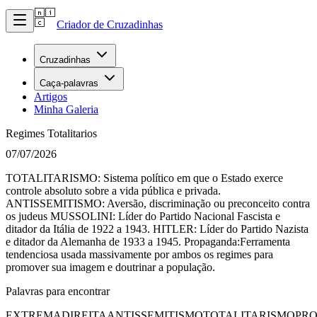
Criador de Cruzadinhas
Cruzadinhas
Caça-palavras
Artigos
Minha Galeria
Regimes Totalitarios
07/07/2026
TOTALITARISMO: Sistema político em que o Estado exerce
controle absoluto sobre a vida pública e privada.
ANTISSEMITISMO: Aversão, discriminação ou preconceito contra
os judeus MUSSOLINI: Líder do Partido Nacional Fascista e
ditador da Itália de 1922 a 1943. HITLER: Líder do Partido Nazista
e ditador da Alemanha de 1933 a 1945. Propaganda:Ferramenta
tendenciosa usada massivamente por ambos os regimes para
promover sua imagem e doutrinar a população.
Palavras para encontrar
EXTREMADIREITA
ANTISSEMITISMO
TOTALITARISMO
PR