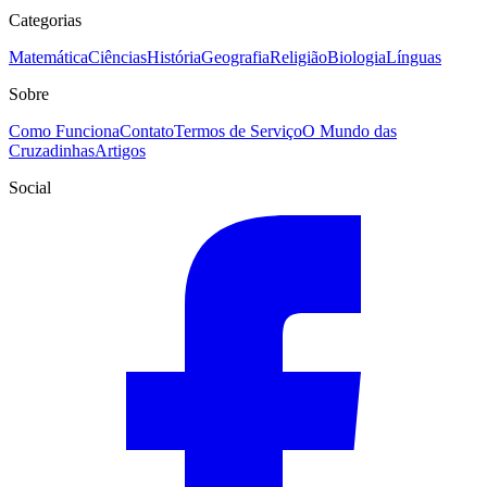
Categorias
Matemática
Ciências
História
Geografia
Religião
Biologia
Línguas
Sobre
Como Funciona
Contato
Termos de Serviço
O Mundo das
Cruzadinhas
Artigos
Social