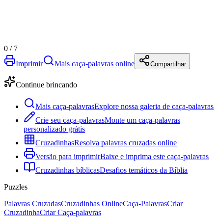
0
/
7
Imprimir
Mais caça-palavras online
Compartilhar
Continue brincando
Mais caça-palavras
Explore nossa galeria de caça-palavras
Crie seu caça-palavras
Monte um caça-palavras
personalizado grátis
Cruzadinhas
Resolva palavras cruzadas online
Versão para imprimir
Baixe e imprima este caça-palavras
Cruzadinhas bíblicas
Desafios temáticos da Bíblia
Puzzles
Palavras Cruzadas
Cruzadinhas Online
Caça-Palavras
Criar
Cruzadinha
Criar Caça-palavras