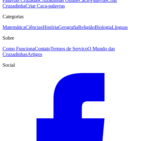
Palavras Cruzadas
Cruzadinhas Online
Caça-Palavras
Criar
Cruzadinha
Criar Caça-palavras
Categorias
Matemática
Ciências
História
Geografia
Religião
Biologia
Línguas
Sobre
Como Funciona
Contato
Termos de Serviço
O Mundo das
Cruzadinhas
Artigos
Social