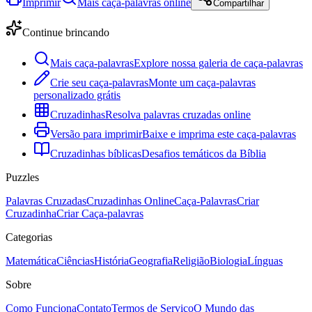
Imprimir
Mais caça-palavras online
Compartilhar
Continue brincando
Mais caça-palavras
Explore nossa galeria de caça-palavras
Crie seu caça-palavras
Monte um caça-palavras
personalizado grátis
Cruzadinhas
Resolva palavras cruzadas online
Versão para imprimir
Baixe e imprima este caça-palavras
Cruzadinhas bíblicas
Desafios temáticos da Bíblia
Puzzles
Palavras Cruzadas
Cruzadinhas Online
Caça-Palavras
Criar
Cruzadinha
Criar Caça-palavras
Categorias
Matemática
Ciências
História
Geografia
Religião
Biologia
Línguas
Sobre
Como Funciona
Contato
Termos de Serviço
O Mundo das