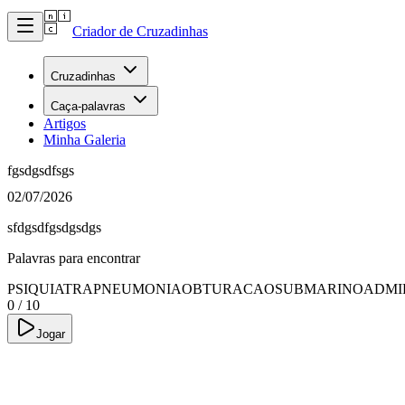
Criador de Cruzadinhas
Cruzadinhas
Caça-palavras
Artigos
Minha Galeria
fgsdgsdfsgs
02/07/2026
sfdgsdfgsdgsdgs
Palavras para encontrar
PSIQUIATRA
PNEUMONIA
OBTURACAO
SUBMARINO
ADMI
0
/
10
Jogar