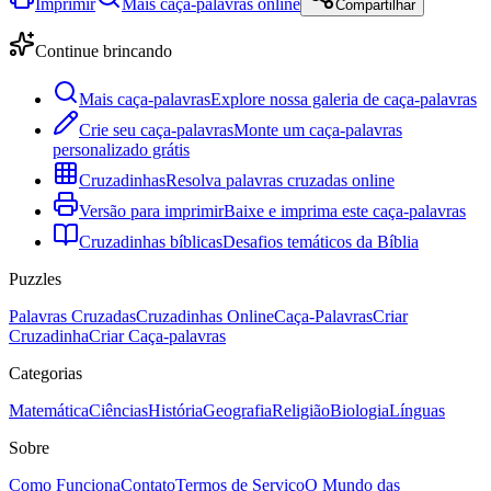
Imprimir
Mais caça-palavras online
Compartilhar
Continue brincando
Mais caça-palavras
Explore nossa galeria de caça-palavras
Crie seu caça-palavras
Monte um caça-palavras
personalizado grátis
Cruzadinhas
Resolva palavras cruzadas online
Versão para imprimir
Baixe e imprima este caça-palavras
Cruzadinhas bíblicas
Desafios temáticos da Bíblia
Puzzles
Palavras Cruzadas
Cruzadinhas Online
Caça-Palavras
Criar
Cruzadinha
Criar Caça-palavras
Categorias
Matemática
Ciências
História
Geografia
Religião
Biologia
Línguas
Sobre
Como Funciona
Contato
Termos de Serviço
O Mundo das