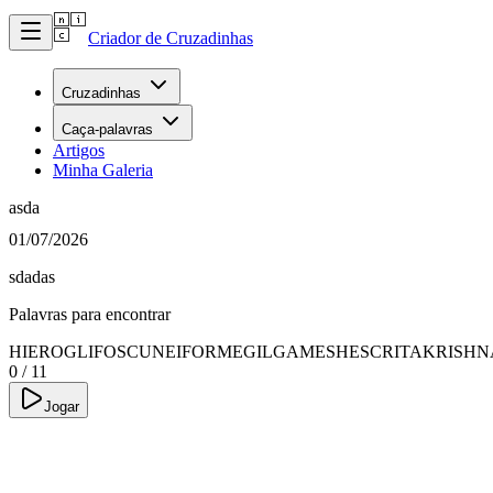
Criador de Cruzadinhas
Cruzadinhas
Caça-palavras
Artigos
Minha Galeria
asda
01/07/2026
sdadas
Palavras para encontrar
HIEROGLIFOS
CUNEIFORME
GILGAMESH
ESCRITA
KRISHN
0
/
11
Jogar