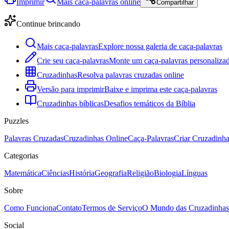
Imprimir
Mais caça-palavras online
Compartilhar
Continue brincando
Mais caça-palavras
Explore nossa galeria de caça-palavras
Crie seu caça-palavras
Monte um caça-palavras personalizad
Cruzadinhas
Resolva palavras cruzadas online
Versão para imprimir
Baixe e imprima este caça-palavras
Cruzadinhas bíblicas
Desafios temáticos da Bíblia
Puzzles
Palavras Cruzadas
Cruzadinhas Online
Caça-Palavras
Criar Cruzadinh
Categorias
Matemática
Ciências
História
Geografia
Religião
Biologia
Línguas
Sobre
Como Funciona
Contato
Termos de Serviço
O Mundo das Cruzadinhas
Social