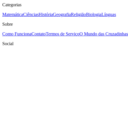
Categorias
Matemática
Ciências
História
Geografia
Religião
Biologia
Línguas
Sobre
Como Funciona
Contato
Termos de Serviço
O Mundo das Cruzadinhas
Social