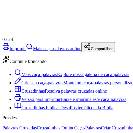
0
/
24
Imprimir
Mais caça-palavras online
Compartilhar
Continue brincando
Mais caça-palavras
Explore nossa galeria de caça-palavras
Crie seu caça-palavras
Monte um caça-palavras personalizad
Cruzadinhas
Resolva palavras cruzadas online
Versão para imprimir
Baixe e imprima este caça-palavras
Cruzadinhas bíblicas
Desafios temáticos da Bíblia
Puzzles
Palavras Cruzadas
Cruzadinhas Online
Caça-Palavras
Criar Cruzadinh