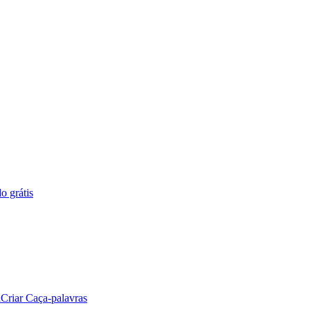
o grátis
a
Criar Caça-palavras