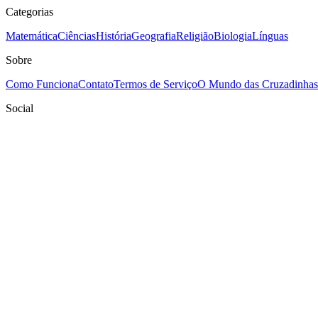
Categorias
Matemática
Ciências
História
Geografia
Religião
Biologia
Línguas
Sobre
Como Funciona
Contato
Termos de Serviço
O Mundo das Cruzadinhas
Social