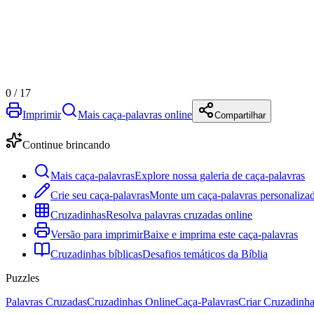
0
/
17
Imprimir
Mais caça-palavras online
Compartilhar
Continue brincando
Mais caça-palavras
Explore nossa galeria de caça-palavras
Crie seu caça-palavras
Monte um caça-palavras personalizad
Cruzadinhas
Resolva palavras cruzadas online
Versão para imprimir
Baixe e imprima este caça-palavras
Cruzadinhas bíblicas
Desafios temáticos da Bíblia
Puzzles
Palavras Cruzadas
Cruzadinhas Online
Caça-Palavras
Criar Cruzadinh