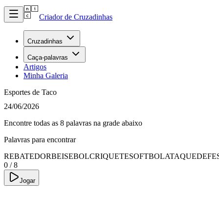
Criador de Cruzadinhas
Cruzadinhas
Caça-palavras
Artigos
Minha Galeria
Esportes de Taco
24/06/2026
Encontre todas as 8 palavras na grade abaixo
Palavras para encontrar
REBATEDOR
BEISEBOL
CRIQUETE
SOFTBOL
ATAQUE
DEFE
0
/
8
Jogar