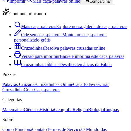
Imprimir
Mais caça-palavras online
Compartilhar
Continue brincando
Mais caça-palavras
Explore nossa galeria de caça-palavras
Crie seu caça-palavras
Monte um caça-palavras
personalizado grátis
Cruzadinhas
Resolva palavras cruzadas online
Versão para imprimir
Baixe e imprima este caça-palavras
Cruzadinhas bíblicas
Desafios temáticos da Bíblia
Puzzles
Palavras Cruzadas
Cruzadinhas Online
Caça-Palavras
Criar
Cruzadinha
Criar Caça-palavras
Categorias
Matemática
Ciências
História
Geografia
Religião
Biologia
Línguas
Sobre
Como Funciona
Contato
Termos de Serviço
O Mundo das