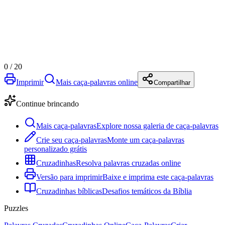
0
/
20
Imprimir
Mais caça-palavras online
Compartilhar
Continue brincando
Mais caça-palavras
Explore nossa galeria de caça-palavras
Crie seu caça-palavras
Monte um caça-palavras
personalizado grátis
Cruzadinhas
Resolva palavras cruzadas online
Versão para imprimir
Baixe e imprima este caça-palavras
Cruzadinhas bíblicas
Desafios temáticos da Bíblia
Puzzles