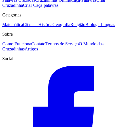
Palavras Cruzadas
Cruzadinhas Online
Caça-Palavras
Criar
Cruzadinha
Criar Caça-palavras
Categorias
Matemática
Ciências
História
Geografia
Religião
Biologia
Línguas
Sobre
Como Funciona
Contato
Termos de Serviço
O Mundo das
Cruzadinhas
Artigos
Social