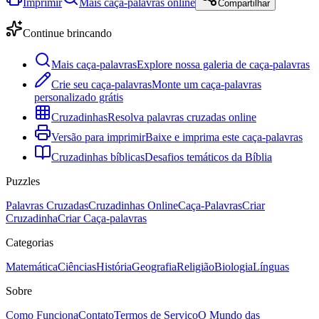
Imprimir
Mais caça-palavras online
Compartilhar
Continue brincando
Mais caça-palavras
Explore nossa galeria de caça-palavras
Crie seu caça-palavras
Monte um caça-palavras
personalizado grátis
Cruzadinhas
Resolva palavras cruzadas online
Versão para imprimir
Baixe e imprima este caça-palavras
Cruzadinhas bíblicas
Desafios temáticos da Bíblia
Puzzles
Palavras Cruzadas
Cruzadinhas Online
Caça-Palavras
Criar
Cruzadinha
Criar Caça-palavras
Categorias
Matemática
Ciências
História
Geografia
Religião
Biologia
Línguas
Sobre
Como Funciona
Contato
Termos de Serviço
O Mundo das