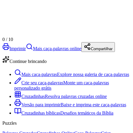
0
/
10
Imprimir
Mais caça-palavras online
Compartilhar
Continue brincando
Mais caça-palavras
Explore nossa galeria de caça-palavras
Crie seu caça-palavras
Monte um caça-palavras
personalizado grátis
Cruzadinhas
Resolva palavras cruzadas online
Versão para imprimir
Baixe e imprima este caça-palavras
Cruzadinhas bíblicas
Desafios temáticos da Bíblia
Puzzles