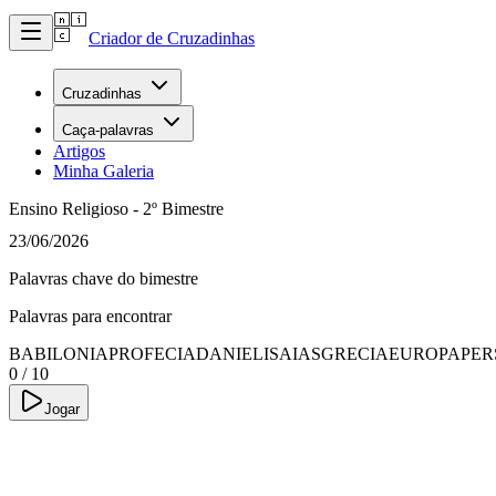
Criador de Cruzadinhas
Cruzadinhas
Caça-palavras
Artigos
Minha Galeria
Ensino Religioso - 2º Bimestre
23/06/2026
Palavras chave do bimestre
Palavras para encontrar
BABILONIA
PROFECIA
DANIEL
ISAIAS
GRECIA
EUROPA
PER
0
/
10
Jogar