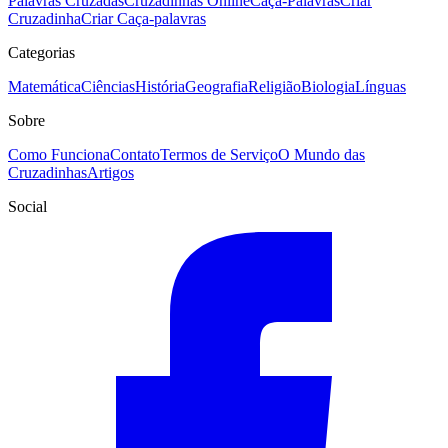
Palavras Cruzadas
Cruzadinhas Online
Caça-Palavras
Criar
Cruzadinha
Criar Caça-palavras
Categorias
Matemática
Ciências
História
Geografia
Religião
Biologia
Línguas
Sobre
Como Funciona
Contato
Termos de Serviço
O Mundo das
Cruzadinhas
Artigos
Social