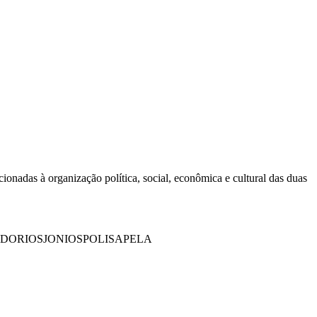
ionadas à organização política, social, econômica e cultural das duas
DORIOS
JONIOS
POLIS
APELA