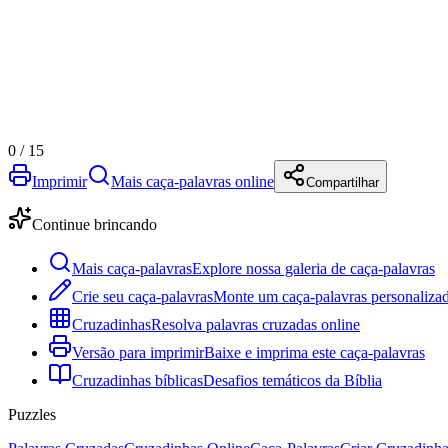
0
/
15
Imprimir
Mais caça-palavras online
Compartilhar
Continue brincando
Mais caça-palavras
Explore nossa galeria de caça-palavras
Crie seu caça-palavras
Monte um caça-palavras personalizad
Cruzadinhas
Resolva palavras cruzadas online
Versão para imprimir
Baixe e imprima este caça-palavras
Cruzadinhas bíblicas
Desafios temáticos da Bíblia
Puzzles