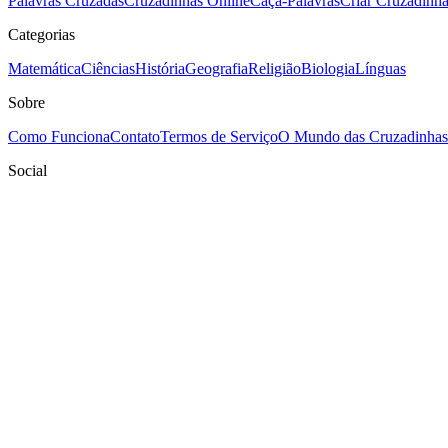
Palavras Cruzadas
Cruzadinhas Online
Caça-Palavras
Criar Cruzadinh
Categorias
Matemática
Ciências
História
Geografia
Religião
Biologia
Línguas
Sobre
Como Funciona
Contato
Termos de Serviço
O Mundo das Cruzadinhas
Social