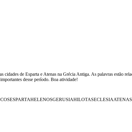
 cidades de Esparta e Atenas na Grécia Antiga. As palavras estão relac
 importantes desse período. Boa atividade!
ECOS
ESPARTA
HELENOS
GERUSIA
HILOTAS
ECLESIA
ATENAS