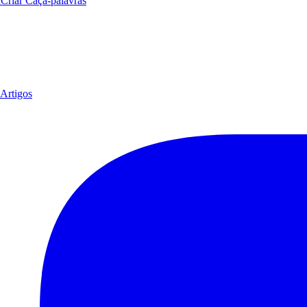
a
Criar Caça-palavras
Artigos