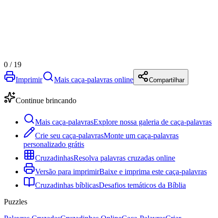
0
/
19
Imprimir
Mais caça-palavras online
Compartilhar
Continue brincando
Mais caça-palavras
Explore nossa galeria de caça-palavras
Crie seu caça-palavras
Monte um caça-palavras
personalizado grátis
Cruzadinhas
Resolva palavras cruzadas online
Versão para imprimir
Baixe e imprima este caça-palavras
Cruzadinhas bíblicas
Desafios temáticos da Bíblia
Puzzles