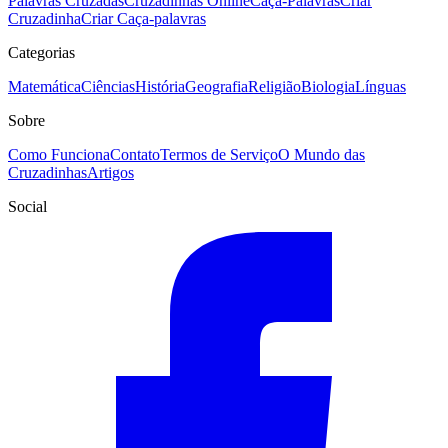
Palavras Cruzadas
Cruzadinhas Online
Caça-Palavras
Criar
Cruzadinha
Criar Caça-palavras
Categorias
Matemática
Ciências
História
Geografia
Religião
Biologia
Línguas
Sobre
Como Funciona
Contato
Termos de Serviço
O Mundo das
Cruzadinhas
Artigos
Social