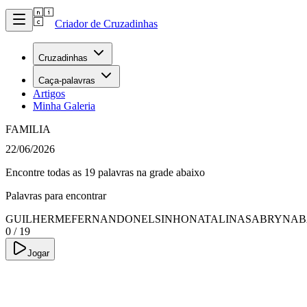
Criador de Cruzadinhas
Cruzadinhas
Caça-palavras
Artigos
Minha Galeria
FAMILIA
22/06/2026
Encontre todas as 19 palavras na grade abaixo
Palavras para encontrar
GUILHERME
FERNANDO
NELSINHO
NATALINA
SABRYNA
B
0
/
19
Jogar