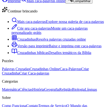
Imprimir
Mais caça-palavras online
Compartilhar
Continue brincando
Mais caça-palavras
Explore nossa galeria de caça-palavras
Crie seu caça-palavras
Monte um caça-palavras
personalizado grátis
Cruzadinhas
Resolva palavras cruzadas online
Versão para imprimir
Baixe e imprima este caça-palavras
Cruzadinhas bíblicas
Desafios temáticos da Bíblia
Puzzles
Palavras Cruzadas
Cruzadinhas Online
Caça-Palavras
Criar
Cruzadinha
Criar Caça-palavras
Categorias
Matemática
Ciências
História
Geografia
Religião
Biologia
Línguas
Sobre
Como Funciona
Contato
Termos de Serviço
O Mundo das