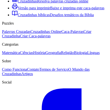
Cruzadinhas
Resolva palavras cruzadas online
Versão para imprimir
Baixe e imprima este caça-palavras
Cruzadinhas bíblicas
Desafios temáticos da Bíblia
Puzzles
Palavras Cruzadas
Cruzadinhas Online
Caça-Palavras
Criar
Cruzadinha
Criar Caça-palavras
Categorias
Matemática
Ciências
História
Geografia
Religião
Biologia
Línguas
Sobre
Como Funciona
Contato
Termos de Serviço
O Mundo das
Cruzadinhas
Artigos
Social