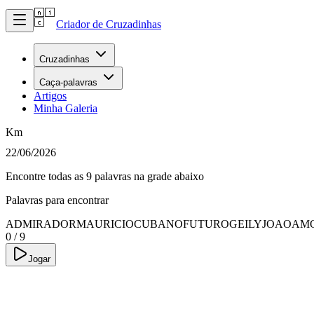
Criador de Cruzadinhas
Cruzadinhas
Caça-palavras
Artigos
Minha Galeria
Km
22/06/2026
Encontre todas as 9 palavras na grade abaixo
Palavras para encontrar
ADMIRADOR
MAURICIO
CUBANO
FUTURO
GEILY
JOAO
AM
0
/
9
Jogar