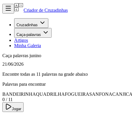
Criador de Cruzadinhas
Cruzadinhas
Caça-palavras
Artigos
Minha Galeria
Caça palavras junino
21/06/2026
Encontre todas as 11 palavras na grade abaixo
Palavras para encontrar
BANDEIRINHA
QUADRILHA
FOGUEIRA
SANFONA
CANJIC
0
/
11
Jogar