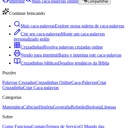
Imprimir
Mais caça-palavras online
Compartilhar
Continue brincando
Mais caça-palavras
Explore nossa galeria de caça-palavras
Crie seu caça-palavras
Monte um caça-palavras
personalizado grátis
Cruzadinhas
Resolva palavras cruzadas online
Versão para imprimir
Baixe e imprima este caça-palavras
Cruzadinhas bíblicas
Desafios temáticos da Bíblia
Puzzles
Palavras Cruzadas
Cruzadinhas Online
Caça-Palavras
Criar
Cruzadinha
Criar Caça-palavras
Categorias
Matemática
Ciências
História
Geografia
Religião
Biologia
Línguas
Sobre
Como Funciona
Contato
Termos de Serviço
O Mundo das