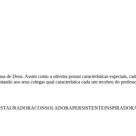
a de Deus. Assim como a oliveira possui características especiais, ca
ntando aos seus colegas qual característica cada um recebeu do profess
ESTAURADORA
CONSOLADORA
PERSISTENTE
INSPIRADOR