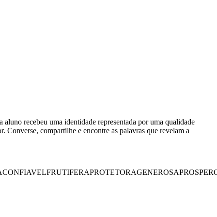
da aluno recebeu uma identidade representada por uma qualidade
or. Converse, compartilhe e encontre as palavras que revelam a
A
CONFIAVEL
FRUTIFERA
PROTETORA
GENEROSA
PROSPER