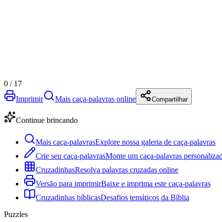
0
/
17
Imprimir
Mais caça-palavras online
Compartilhar
Continue brincando
Mais caça-palavras
Explore nossa galeria de caça-palavras
Crie seu caça-palavras
Monte um caça-palavras personalizad
Cruzadinhas
Resolva palavras cruzadas online
Versão para imprimir
Baixe e imprima este caça-palavras
Cruzadinhas bíblicas
Desafios temáticos da Bíblia
Puzzles