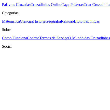
Palavras Cruzadas
Cruzadinhas Online
Caça-Palavras
Criar Cruzadinh
Categorias
Matemática
Ciências
História
Geografia
Religião
Biologia
Línguas
Sobre
Como Funciona
Contato
Termos de Serviço
O Mundo das Cruzadinhas
Social