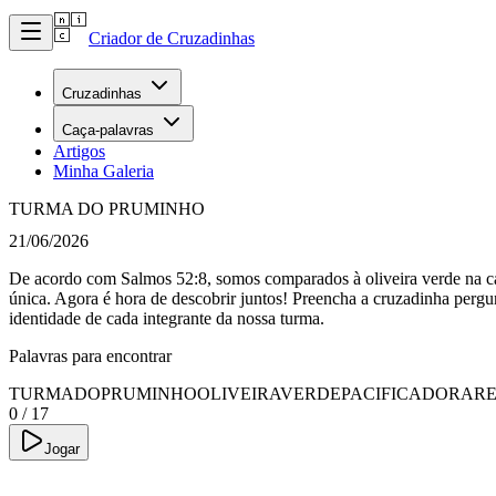
Criador de Cruzadinhas
Cruzadinhas
Caça-palavras
Artigos
Minha Galeria
TURMA DO PRUMINHO
21/06/2026
De acordo com Salmos 52:8, somos comparados à oliveira verde na cas
única. Agora é hora de descobrir juntos! Preencha a cruzadinha pergu
identidade de cada integrante da nossa turma.
Palavras para encontrar
TURMADOPRUMINHO
OLIVEIRAVERDE
PACIFICADORA
R
0
/
17
Jogar