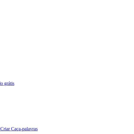
o grátis
a
Criar Caça-palavras