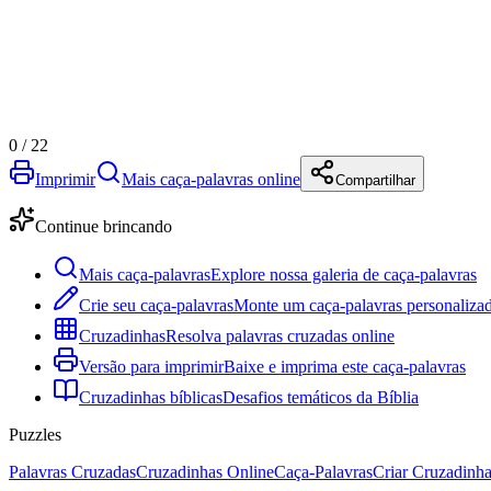
0
/
22
Imprimir
Mais caça-palavras online
Compartilhar
Continue brincando
Mais caça-palavras
Explore nossa galeria de caça-palavras
Crie seu caça-palavras
Monte um caça-palavras personalizad
Cruzadinhas
Resolva palavras cruzadas online
Versão para imprimir
Baixe e imprima este caça-palavras
Cruzadinhas bíblicas
Desafios temáticos da Bíblia
Puzzles
Palavras Cruzadas
Cruzadinhas Online
Caça-Palavras
Criar Cruzadinh