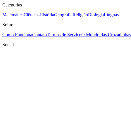
Categorias
Matemática
Ciências
História
Geografia
Religião
Biologia
Línguas
Sobre
Como Funciona
Contato
Termos de Serviço
O Mundo das Cruzadinhas
Social