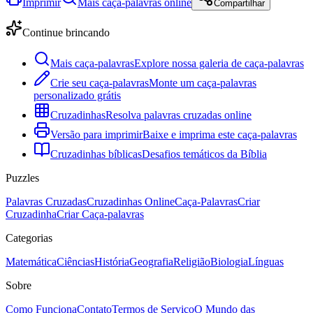
Imprimir
Mais caça-palavras online
Compartilhar
Continue brincando
Mais caça-palavras
Explore nossa galeria de caça-palavras
Crie seu caça-palavras
Monte um caça-palavras
personalizado grátis
Cruzadinhas
Resolva palavras cruzadas online
Versão para imprimir
Baixe e imprima este caça-palavras
Cruzadinhas bíblicas
Desafios temáticos da Bíblia
Puzzles
Palavras Cruzadas
Cruzadinhas Online
Caça-Palavras
Criar
Cruzadinha
Criar Caça-palavras
Categorias
Matemática
Ciências
História
Geografia
Religião
Biologia
Línguas
Sobre
Como Funciona
Contato
Termos de Serviço
O Mundo das