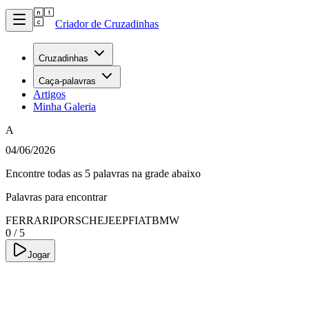
Criador de Cruzadinhas
Cruzadinhas
Caça-palavras
Artigos
Minha Galeria
A
04/06/2026
Encontre todas as 5 palavras na grade abaixo
Palavras para encontrar
FERRARI
PORSCHE
JEEP
FIAT
BMW
0
/
5
Jogar