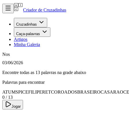
Criador de Cruzadinhas
Cruzadinhas
Caça-palavras
Artigos
Minha Galeria
Nos
03/06/2026
Encontre todas as 13 palavras na grade abaixo
Palavras para encontrar
ATUMSPICE
FILIPERET
COROADOS
BRASEIRO
CASARAO
C
0
/
13
Jogar