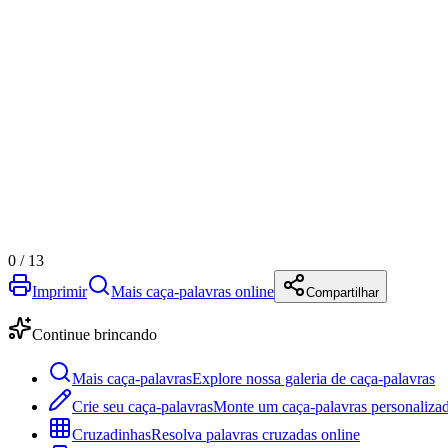
0
/
13
Imprimir
Mais caça-palavras online
Compartilhar
Continue brincando
Mais caça-palavras
Explore nossa galeria de caça-palavras
Crie seu caça-palavras
Monte um caça-palavras personalizad
Cruzadinhas
Resolva palavras cruzadas online