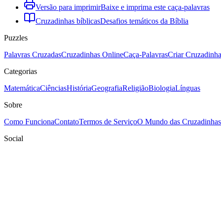
Versão para imprimir
Baixe e imprima este caça-palavras
Cruzadinhas bíblicas
Desafios temáticos da Bíblia
Puzzles
Palavras Cruzadas
Cruzadinhas Online
Caça-Palavras
Criar Cruzadinh
Categorias
Matemática
Ciências
História
Geografia
Religião
Biologia
Línguas
Sobre
Como Funciona
Contato
Termos de Serviço
O Mundo das Cruzadinhas
Social