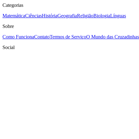
Categorias
Matemática
Ciências
História
Geografia
Religião
Biologia
Línguas
Sobre
Como Funciona
Contato
Termos de Serviço
O Mundo das Cruzadinhas
Social