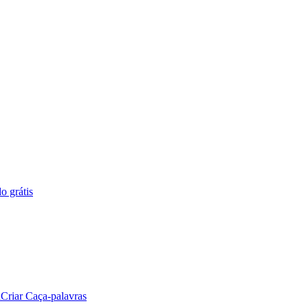
o grátis
a
Criar Caça-palavras