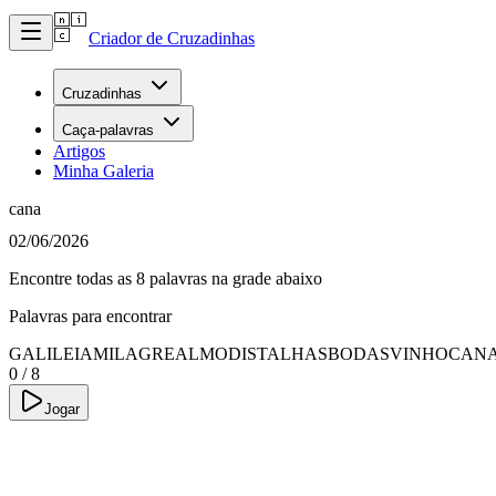
Criador de Cruzadinhas
Cruzadinhas
Caça-palavras
Artigos
Minha Galeria
cana
02/06/2026
Encontre todas as 8 palavras na grade abaixo
Palavras para encontrar
GALILEIA
MILAGRE
ALMODIS
TALHAS
BODAS
VINHO
CAN
0
/
8
Jogar