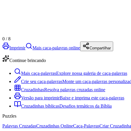
0
/
8
Imprimir
Mais caça-palavras online
Compartilhar
Continue brincando
Mais caça-palavras
Explore nossa galeria de caça-palavras
Crie seu caça-palavras
Monte um caça-palavras personalizad
Cruzadinhas
Resolva palavras cruzadas online
Versão para imprimir
Baixe e imprima este caça-palavras
Cruzadinhas bíblicas
Desafios temáticos da Bíblia
Puzzles
Palavras Cruzadas
Cruzadinhas Online
Caça-Palavras
Criar Cruzadinh