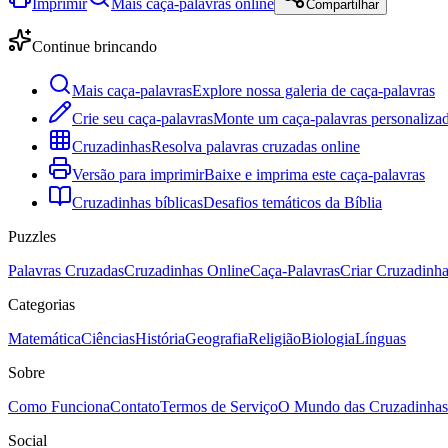
Imprimir
Mais caça-palavras online
Compartilhar
Continue brincando
Mais caça-palavras
Explore nossa galeria de caça-palavras
Crie seu caça-palavras
Monte um caça-palavras personalizad
Cruzadinhas
Resolva palavras cruzadas online
Versão para imprimir
Baixe e imprima este caça-palavras
Cruzadinhas bíblicas
Desafios temáticos da Bíblia
Puzzles
Palavras Cruzadas
Cruzadinhas Online
Caça-Palavras
Criar Cruzadinh
Categorias
Matemática
Ciências
História
Geografia
Religião
Biologia
Línguas
Sobre
Como Funciona
Contato
Termos de Serviço
O Mundo das Cruzadinhas
Social