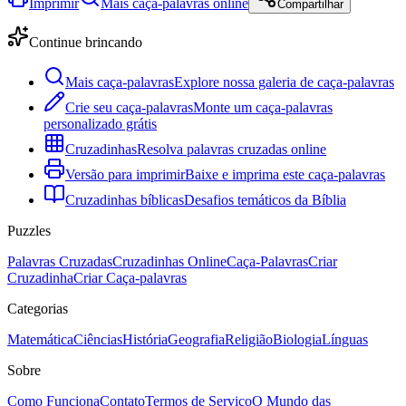
Imprimir
Mais caça-palavras online
Compartilhar
Continue brincando
Mais caça-palavras
Explore nossa galeria de caça-palavras
Crie seu caça-palavras
Monte um caça-palavras
personalizado grátis
Cruzadinhas
Resolva palavras cruzadas online
Versão para imprimir
Baixe e imprima este caça-palavras
Cruzadinhas bíblicas
Desafios temáticos da Bíblia
Puzzles
Palavras Cruzadas
Cruzadinhas Online
Caça-Palavras
Criar
Cruzadinha
Criar Caça-palavras
Categorias
Matemática
Ciências
História
Geografia
Religião
Biologia
Línguas
Sobre
Como Funciona
Contato
Termos de Serviço
O Mundo das