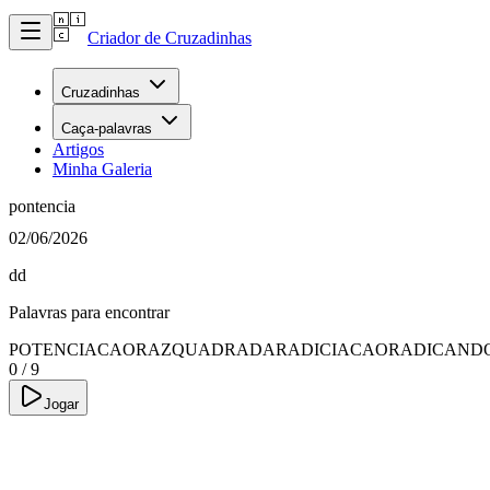
Criador de Cruzadinhas
Cruzadinhas
Caça-palavras
Artigos
Minha Galeria
pontencia
02/06/2026
dd
Palavras para encontrar
POTENCIACAO
RAZQUADRADA
RADICIACAO
RADICAND
0
/
9
Jogar