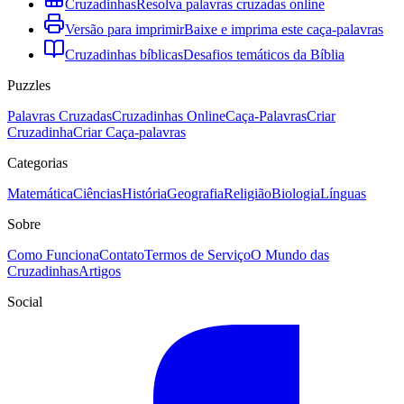
Cruzadinhas
Resolva palavras cruzadas online
Versão para imprimir
Baixe e imprima este caça-palavras
Cruzadinhas bíblicas
Desafios temáticos da Bíblia
Puzzles
Palavras Cruzadas
Cruzadinhas Online
Caça-Palavras
Criar
Cruzadinha
Criar Caça-palavras
Categorias
Matemática
Ciências
História
Geografia
Religião
Biologia
Línguas
Sobre
Como Funciona
Contato
Termos de Serviço
O Mundo das
Cruzadinhas
Artigos
Social