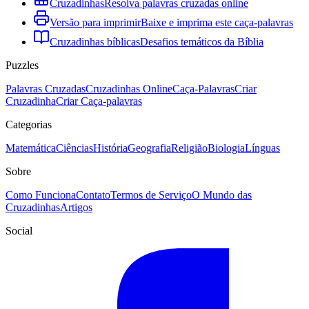
Cruzadinhas
Resolva palavras cruzadas online
Versão para imprimir
Baixe e imprima este caça-palavras
Cruzadinhas bíblicas
Desafios temáticos da Bíblia
Puzzles
Palavras Cruzadas
Cruzadinhas Online
Caça-Palavras
Criar
Cruzadinha
Criar Caça-palavras
Categorias
Matemática
Ciências
História
Geografia
Religião
Biologia
Línguas
Sobre
Como Funciona
Contato
Termos de Serviço
O Mundo das
Cruzadinhas
Artigos
Social