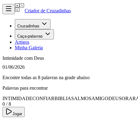
Criador de Cruzadinhas
Cruzadinhas
Caça-palavras
Artigos
Minha Galeria
Intimidade com Deus
01/06/2026
Encontre todas as 8 palavras na grade abaixo
Palavras para encontrar
INTIMIDADE
CONFIAR
BIBLIA
SALMOS
AMIGO
DEUS
ORAR
0
/
8
Jogar