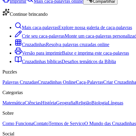
Imprimir
Mais caça-palavras online
Compartilhar
Continue brincando
Mais caça-palavras
Explore nossa galeria de caça-palavras
Crie seu caça-palavras
Monte um caça-palavras personalizad
Cruzadinhas
Resolva palavras cruzadas online
Versão para imprimir
Baixe e imprima este caça-palavras
Cruzadinhas bíblicas
Desafios temáticos da Bíblia
Puzzles
Palavras Cruzadas
Cruzadinhas Online
Caça-Palavras
Criar Cruzadinh
Categorias
Matemática
Ciências
História
Geografia
Religião
Biologia
Línguas
Sobre
Como Funciona
Contato
Termos de Serviço
O Mundo das Cruzadinhas
Social