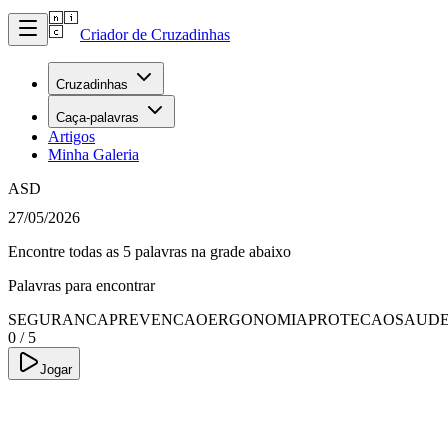
Criador de Cruzadinhas
Cruzadinhas
Caça-palavras
Artigos
Minha Galeria
ASD
27/05/2026
Encontre todas as 5 palavras na grade abaixo
Palavras para encontrar
SEGURANCA
PREVENCAO
ERGONOMIA
PROTECAO
SAUD
0
/
5
Jogar