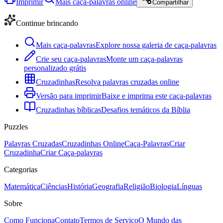
Imprimir
Mais caça-palavras online
Compartilhar
Continue brincando
Mais caça-palavras
Explore nossa galeria de caça-palavras
Crie seu caça-palavras
Monte um caça-palavras
personalizado grátis
Cruzadinhas
Resolva palavras cruzadas online
Versão para imprimir
Baixe e imprima este caça-palavras
Cruzadinhas bíblicas
Desafios temáticos da Bíblia
Puzzles
Palavras Cruzadas
Cruzadinhas Online
Caça-Palavras
Criar
Cruzadinha
Criar Caça-palavras
Categorias
Matemática
Ciências
História
Geografia
Religião
Biologia
Línguas
Sobre
Como Funciona
Contato
Termos de Serviço
O Mundo das