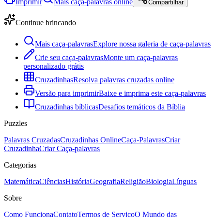
Imprimir
Mais caça-palavras online
Compartilhar
Continue brincando
Mais caça-palavras
Explore nossa galeria de caça-palavras
Crie seu caça-palavras
Monte um caça-palavras
personalizado grátis
Cruzadinhas
Resolva palavras cruzadas online
Versão para imprimir
Baixe e imprima este caça-palavras
Cruzadinhas bíblicas
Desafios temáticos da Bíblia
Puzzles
Palavras Cruzadas
Cruzadinhas Online
Caça-Palavras
Criar
Cruzadinha
Criar Caça-palavras
Categorias
Matemática
Ciências
História
Geografia
Religião
Biologia
Línguas
Sobre
Como Funciona
Contato
Termos de Serviço
O Mundo das