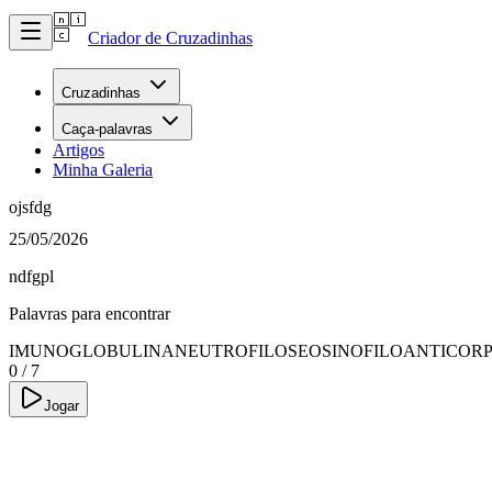
Criador de Cruzadinhas
Cruzadinhas
Caça-palavras
Artigos
Minha Galeria
ojsfdg
25/05/2026
ndfgpl
Palavras para encontrar
IMUNOGLOBULINA
NEUTROFILOS
EOSINOFILO
ANTICOR
0
/
7
Jogar