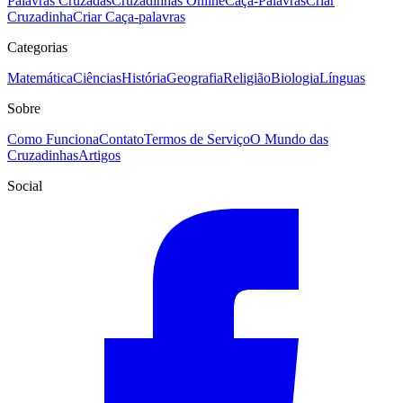
Palavras Cruzadas
Cruzadinhas Online
Caça-Palavras
Criar
Cruzadinha
Criar Caça-palavras
Categorias
Matemática
Ciências
História
Geografia
Religião
Biologia
Línguas
Sobre
Como Funciona
Contato
Termos de Serviço
O Mundo das
Cruzadinhas
Artigos
Social