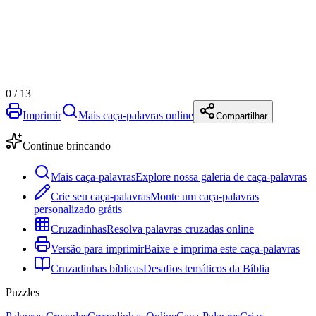
0
/
13
Imprimir
Mais caça-palavras online
Compartilhar
Continue brincando
Mais caça-palavras
Explore nossa galeria de caça-palavras
Crie seu caça-palavras
Monte um caça-palavras
personalizado grátis
Cruzadinhas
Resolva palavras cruzadas online
Versão para imprimir
Baixe e imprima este caça-palavras
Cruzadinhas bíblicas
Desafios temáticos da Bíblia
Puzzles