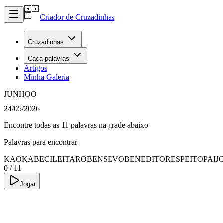
Criador de Cruzadinhas
Cruzadinhas
Caça-palavras
Artigos
Minha Galeria
JUNHOO
24/05/2026
Encontre todas as 11 palavras na grade abaixo
Palavras para encontrar
KAOKABECILE
ITAROBENSE
VOBENEDITO
RESPEITO
PAIJ
0
/
11
Jogar