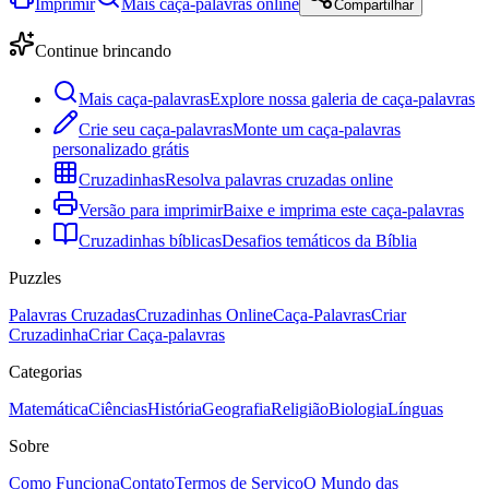
Imprimir
Mais caça-palavras online
Compartilhar
Continue brincando
Mais caça-palavras
Explore nossa galeria de caça-palavras
Crie seu caça-palavras
Monte um caça-palavras
personalizado grátis
Cruzadinhas
Resolva palavras cruzadas online
Versão para imprimir
Baixe e imprima este caça-palavras
Cruzadinhas bíblicas
Desafios temáticos da Bíblia
Puzzles
Palavras Cruzadas
Cruzadinhas Online
Caça-Palavras
Criar
Cruzadinha
Criar Caça-palavras
Categorias
Matemática
Ciências
História
Geografia
Religião
Biologia
Línguas
Sobre
Como Funciona
Contato
Termos de Serviço
O Mundo das