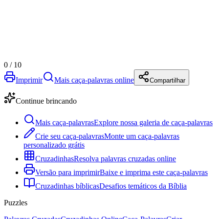
0
/
10
Imprimir
Mais caça-palavras online
Compartilhar
Continue brincando
Mais caça-palavras
Explore nossa galeria de caça-palavras
Crie seu caça-palavras
Monte um caça-palavras
personalizado grátis
Cruzadinhas
Resolva palavras cruzadas online
Versão para imprimir
Baixe e imprima este caça-palavras
Cruzadinhas bíblicas
Desafios temáticos da Bíblia
Puzzles