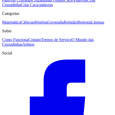
Palavras Cruzadas
Cruzadinhas Online
Caça-Palavras
Criar
Cruzadinha
Criar Caça-palavras
Categorias
Matemática
Ciências
História
Geografia
Religião
Biologia
Línguas
Sobre
Como Funciona
Contato
Termos de Serviço
O Mundo das
Cruzadinhas
Artigos
Social