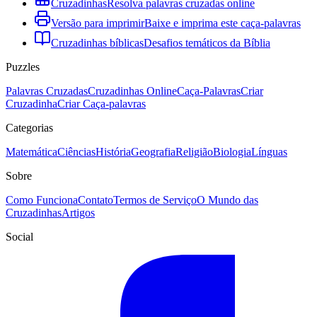
Cruzadinhas
Resolva palavras cruzadas online
Versão para imprimir
Baixe e imprima este caça-palavras
Cruzadinhas bíblicas
Desafios temáticos da Bíblia
Puzzles
Palavras Cruzadas
Cruzadinhas Online
Caça-Palavras
Criar
Cruzadinha
Criar Caça-palavras
Categorias
Matemática
Ciências
História
Geografia
Religião
Biologia
Línguas
Sobre
Como Funciona
Contato
Termos de Serviço
O Mundo das
Cruzadinhas
Artigos
Social