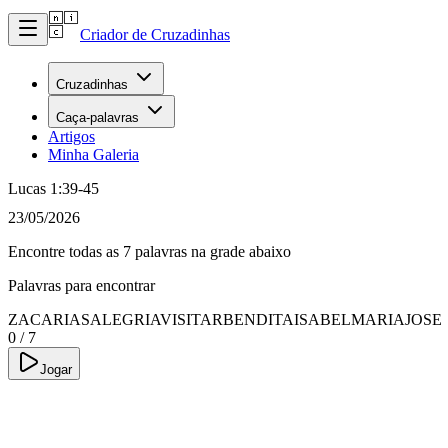
Criador de Cruzadinhas
Cruzadinhas
Caça-palavras
Artigos
Minha Galeria
Lucas 1:39-45
23/05/2026
Encontre todas as 7 palavras na grade abaixo
Palavras para encontrar
ZACARIAS
ALEGRIA
VISITAR
BENDITA
ISABEL
MARIA
JOSE
0
/
7
Jogar