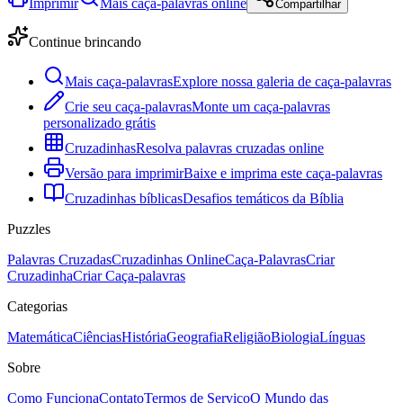
Imprimir
Mais caça-palavras online
Compartilhar
Continue brincando
Mais caça-palavras
Explore nossa galeria de caça-palavras
Crie seu caça-palavras
Monte um caça-palavras
personalizado grátis
Cruzadinhas
Resolva palavras cruzadas online
Versão para imprimir
Baixe e imprima este caça-palavras
Cruzadinhas bíblicas
Desafios temáticos da Bíblia
Puzzles
Palavras Cruzadas
Cruzadinhas Online
Caça-Palavras
Criar
Cruzadinha
Criar Caça-palavras
Categorias
Matemática
Ciências
História
Geografia
Religião
Biologia
Línguas
Sobre
Como Funciona
Contato
Termos de Serviço
O Mundo das