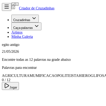
Criador de Cruzadinhas
Cruzadinhas
Caça-palavras
Artigos
Minha Galeria
egito antigo
21/05/2026
Encontre todas as 12 palavras na grade abaixo
Palavras para encontrar
AGRICULTURA
MUMIFICACAO
POLITEISTA
HIEROGLIFO
S
0
/
12
Jogar