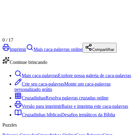
0
/
17
Imprimir
Mais caça-palavras online
Compartilhar
Continue brincando
Mais caça-palavras
Explore nossa galeria de caça-palavras
Crie seu caça-palavras
Monte um caça-palavras
personalizado grátis
Cruzadinhas
Resolva palavras cruzadas online
Versão para imprimir
Baixe e imprima este caça-palavras
Cruzadinhas bíblicas
Desafios temáticos da Bíblia
Puzzles