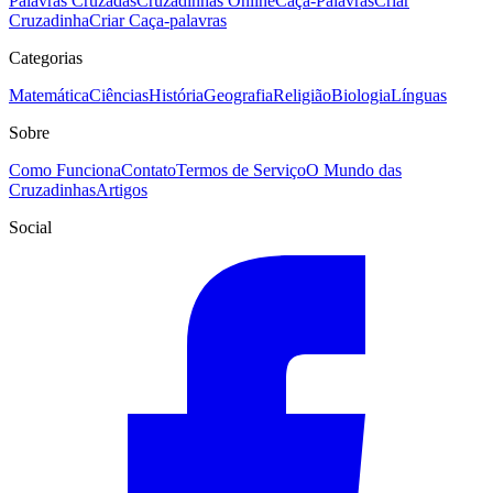
Palavras Cruzadas
Cruzadinhas Online
Caça-Palavras
Criar
Cruzadinha
Criar Caça-palavras
Categorias
Matemática
Ciências
História
Geografia
Religião
Biologia
Línguas
Sobre
Como Funciona
Contato
Termos de Serviço
O Mundo das
Cruzadinhas
Artigos
Social