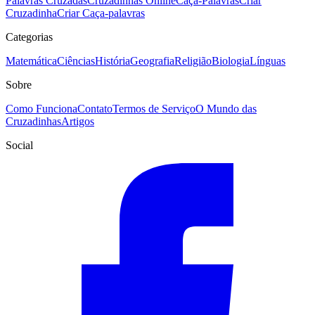
Palavras Cruzadas
Cruzadinhas Online
Caça-Palavras
Criar
Cruzadinha
Criar Caça-palavras
Categorias
Matemática
Ciências
História
Geografia
Religião
Biologia
Línguas
Sobre
Como Funciona
Contato
Termos de Serviço
O Mundo das
Cruzadinhas
Artigos
Social