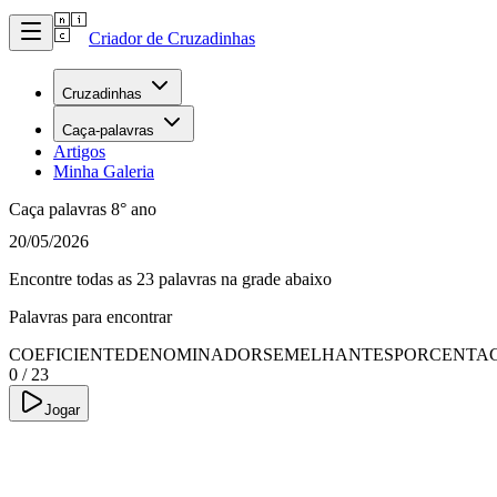
Criador de Cruzadinhas
Cruzadinhas
Caça-palavras
Artigos
Minha Galeria
Caça palavras 8° ano
20/05/2026
Encontre todas as 23 palavras na grade abaixo
Palavras para encontrar
COEFICIENTE
DENOMINADOR
SEMELHANTES
PORCENTA
0
/
23
Jogar