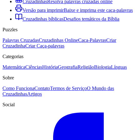
Cruzadinhas
Resolva palavras cruzadas online
Versão para imprimir
Baixe e imprima este caça-palavras
Cruzadinhas bíblicas
Desafios temáticos da Bíblia
Puzzles
Palavras Cruzadas
Cruzadinhas Online
Caça-Palavras
Criar
Cruzadinha
Criar Caça-palavras
Categorias
Matemática
Ciências
História
Geografia
Religião
Biologia
Línguas
Sobre
Como Funciona
Contato
Termos de Serviço
O Mundo das
Cruzadinhas
Artigos
Social