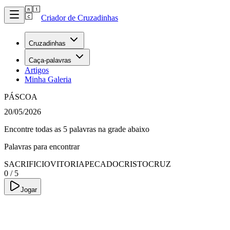
Criador de Cruzadinhas
Cruzadinhas
Caça-palavras
Artigos
Minha Galeria
PÁSCOA
20/05/2026
Encontre todas as 5 palavras na grade abaixo
Palavras para encontrar
SACRIFICIO
VITORIA
PECADO
CRISTO
CRUZ
0
/
5
Jogar