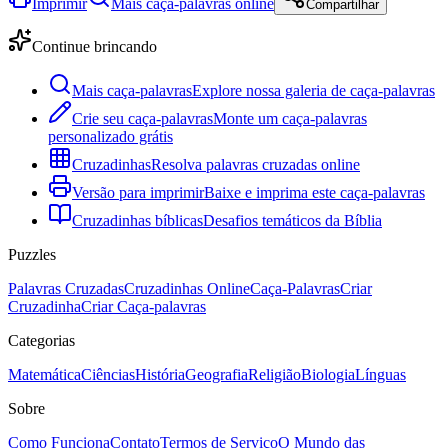
Imprimir
Mais caça-palavras online
Compartilhar
Continue brincando
Mais caça-palavras
Explore nossa galeria de caça-palavras
Crie seu caça-palavras
Monte um caça-palavras
personalizado grátis
Cruzadinhas
Resolva palavras cruzadas online
Versão para imprimir
Baixe e imprima este caça-palavras
Cruzadinhas bíblicas
Desafios temáticos da Bíblia
Puzzles
Palavras Cruzadas
Cruzadinhas Online
Caça-Palavras
Criar
Cruzadinha
Criar Caça-palavras
Categorias
Matemática
Ciências
História
Geografia
Religião
Biologia
Línguas
Sobre
Como Funciona
Contato
Termos de Serviço
O Mundo das