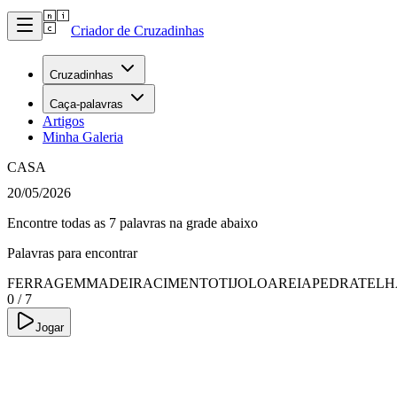
Criador de Cruzadinhas
Cruzadinhas
Caça-palavras
Artigos
Minha Galeria
CASA
20/05/2026
Encontre todas as 7 palavras na grade abaixo
Palavras para encontrar
FERRAGEM
MADEIRA
CIMENTO
TIJOLO
AREIA
PEDRA
TELH
0
/
7
Jogar