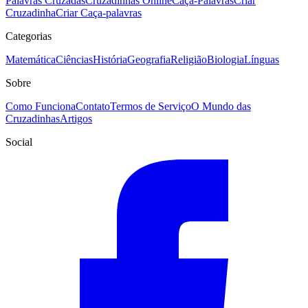
Palavras Cruzadas
Cruzadinhas Online
Caça-Palavras
Criar
Cruzadinha
Criar Caça-palavras
Categorias
Matemática
Ciências
História
Geografia
Religião
Biologia
Línguas
Sobre
Como Funciona
Contato
Termos de Serviço
O Mundo das
Cruzadinhas
Artigos
Social