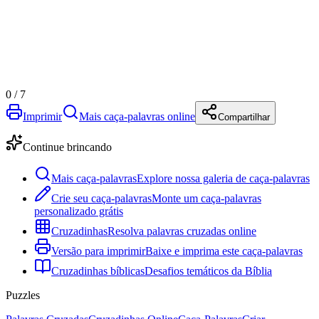
0
/
7
Imprimir
Mais caça-palavras online
Compartilhar
Continue brincando
Mais caça-palavras
Explore nossa galeria de caça-palavras
Crie seu caça-palavras
Monte um caça-palavras
personalizado grátis
Cruzadinhas
Resolva palavras cruzadas online
Versão para imprimir
Baixe e imprima este caça-palavras
Cruzadinhas bíblicas
Desafios temáticos da Bíblia
Puzzles