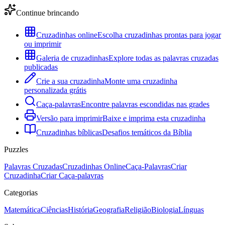
Continue brincando
Cruzadinhas online
Escolha cruzadinhas prontas para jogar
ou imprimir
Galeria de cruzadinhas
Explore todas as palavras cruzadas
publicadas
Crie a sua cruzadinha
Monte uma cruzadinha
personalizada grátis
Caça-palavras
Encontre palavras escondidas nas grades
Versão para imprimir
Baixe e imprima esta cruzadinha
Cruzadinhas bíblicas
Desafios temáticos da Bíblia
Puzzles
Palavras Cruzadas
Cruzadinhas Online
Caça-Palavras
Criar
Cruzadinha
Criar Caça-palavras
Categorias
Matemática
Ciências
História
Geografia
Religião
Biologia
Línguas