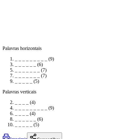
Palavras horizontais
_ _ _ _ _ _ _ _ _ (9)
_ _ _ _ _ _ (6)
_ _ _ _ _ _ _ (7)
_ _ _ _ _ _ _ (7)
_ _ _ _ _ (5)
Palavras verticais
_ _ _ _ (4)
_ _ _ _ _ _ _ _ _ (9)
_ _ _ _ (4)
_ _ _ _ _ _ (6)
_ _ _ _ _ (5)