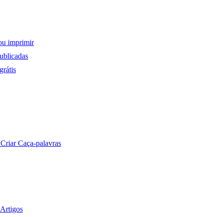
ou imprimir
ublicadas
rátis
a
Criar Caça-palavras
Artigos