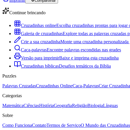
Imprimir
Compartilhar
Continue brincando
Cruzadinhas online
Escolha cruzadinhas prontas para jogar 
Galeria de cruzadinhas
Explore todas as palavras cruzadas p
Crie a sua cruzadinha
Monte uma cruzadinha personalizada g
Caça-palavras
Encontre palavras escondidas nas grades
Versão para imprimir
Baixe e imprima esta cruzadinha
Cruzadinhas bíblicas
Desafios temáticos da Bíblia
Puzzles
Palavras Cruzadas
Cruzadinhas Online
Caça-Palavras
Criar Cruzadinh
Categorias
Matemática
Ciências
História
Geografia
Religião
Biologia
Línguas
Sobre
Como Funciona
Contato
Termos de Serviço
O Mundo das Cruzadinhas