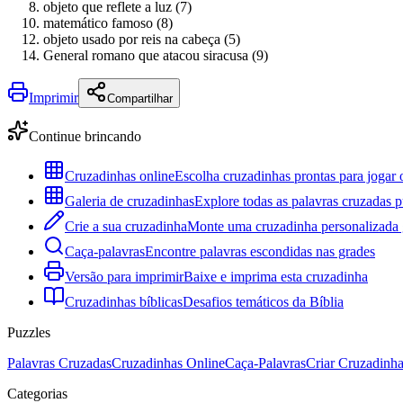
objeto que reflete a luz (7)
matemático famoso (8)
objeto usado por reis na cabeça (5)
General romano que atacou siracusa (9)
Imprimir
Compartilhar
Continue brincando
Cruzadinhas online
Escolha cruzadinhas prontas para jogar 
Galeria de cruzadinhas
Explore todas as palavras cruzadas p
Crie a sua cruzadinha
Monte uma cruzadinha personalizada g
Caça-palavras
Encontre palavras escondidas nas grades
Versão para imprimir
Baixe e imprima esta cruzadinha
Cruzadinhas bíblicas
Desafios temáticos da Bíblia
Puzzles
Palavras Cruzadas
Cruzadinhas Online
Caça-Palavras
Criar Cruzadinh
Categorias