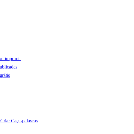
ou imprimir
ublicadas
rátis
a
Criar Caça-palavras