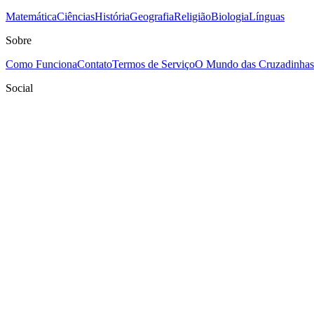
Matemática
Ciências
História
Geografia
Religião
Biologia
Línguas
Sobre
Como Funciona
Contato
Termos de Serviço
O Mundo das Cruzadinhas
Social