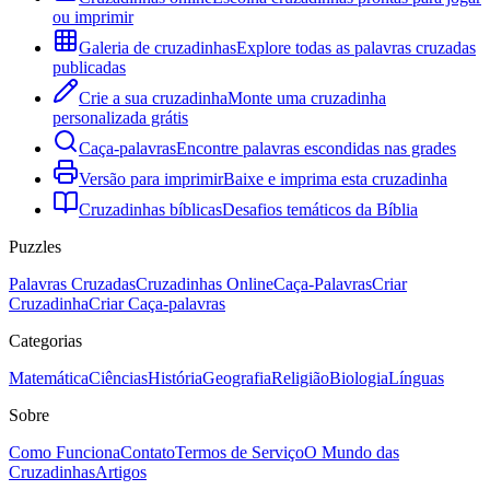
ou imprimir
Galeria de cruzadinhas
Explore todas as palavras cruzadas
publicadas
Crie a sua cruzadinha
Monte uma cruzadinha
personalizada grátis
Caça-palavras
Encontre palavras escondidas nas grades
Versão para imprimir
Baixe e imprima esta cruzadinha
Cruzadinhas bíblicas
Desafios temáticos da Bíblia
Puzzles
Palavras Cruzadas
Cruzadinhas Online
Caça-Palavras
Criar
Cruzadinha
Criar Caça-palavras
Categorias
Matemática
Ciências
História
Geografia
Religião
Biologia
Línguas
Sobre
Como Funciona
Contato
Termos de Serviço
O Mundo das
Cruzadinhas
Artigos