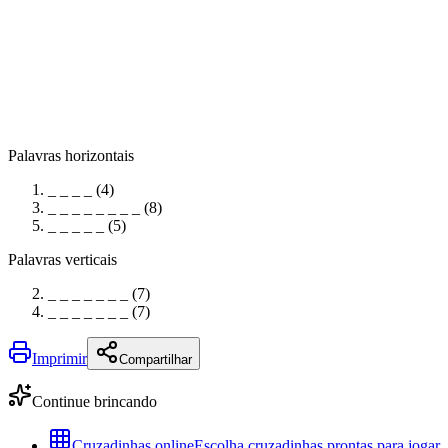
Palavras horizontais
_ _ _ _ (4)
_ _ _ _ _ _ _ _ (8)
_ _ _ _ _ (5)
Palavras verticais
_ _ _ _ _ _ _ (7)
_ _ _ _ _ _ _ (7)
Imprimir
Compartilhar
Continue brincando
Cruzadinhas online
Escolha cruzadinhas prontas para jogar