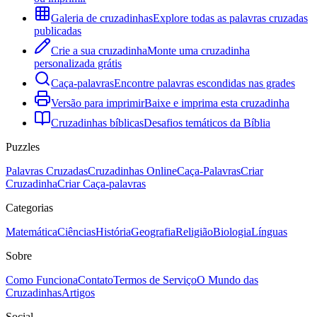
Galeria de cruzadinhas
Explore todas as palavras cruzadas
publicadas
Crie a sua cruzadinha
Monte uma cruzadinha
personalizada grátis
Caça-palavras
Encontre palavras escondidas nas grades
Versão para imprimir
Baixe e imprima esta cruzadinha
Cruzadinhas bíblicas
Desafios temáticos da Bíblia
Puzzles
Palavras Cruzadas
Cruzadinhas Online
Caça-Palavras
Criar
Cruzadinha
Criar Caça-palavras
Categorias
Matemática
Ciências
História
Geografia
Religião
Biologia
Línguas
Sobre
Como Funciona
Contato
Termos de Serviço
O Mundo das
Cruzadinhas
Artigos
Social