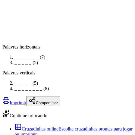
Palavras horizontais
_ _ _ _ _ _ _ (7)
_ _ _ _ _ (5)
Palavras verticais
_ _ _ _ _ (5)
_ _ _ _ _ _ _ _ (8)
Imprimir
Compartilhar
Continue brincando
Cruzadinhas online
Escolha cruzadinhas prontas para jogar
ou imprimir