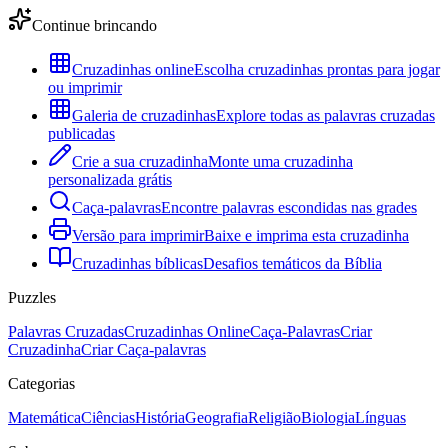
Continue brincando
Cruzadinhas online
Escolha cruzadinhas prontas para jogar
ou imprimir
Galeria de cruzadinhas
Explore todas as palavras cruzadas
publicadas
Crie a sua cruzadinha
Monte uma cruzadinha
personalizada grátis
Caça-palavras
Encontre palavras escondidas nas grades
Versão para imprimir
Baixe e imprima esta cruzadinha
Cruzadinhas bíblicas
Desafios temáticos da Bíblia
Puzzles
Palavras Cruzadas
Cruzadinhas Online
Caça-Palavras
Criar
Cruzadinha
Criar Caça-palavras
Categorias
Matemática
Ciências
História
Geografia
Religião
Biologia
Línguas