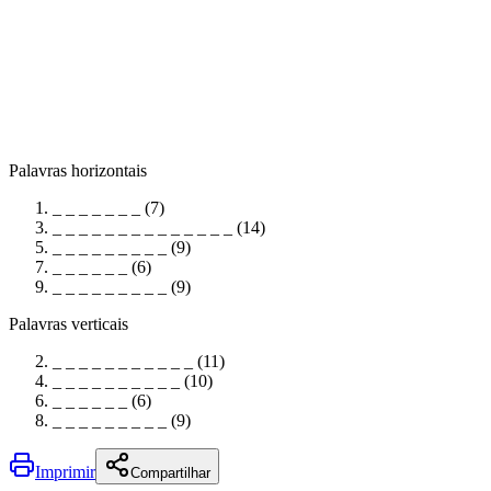
Palavras horizontais
_ _ _ _ _ _ _ (7)
_ _ _ _ _ _ _ _ _ _ _ _ _ _ (14)
_ _ _ _ _ _ _ _ _ (9)
_ _ _ _ _ _ (6)
_ _ _ _ _ _ _ _ _ (9)
Palavras verticais
_ _ _ _ _ _ _ _ _ _ _ (11)
_ _ _ _ _ _ _ _ _ _ (10)
_ _ _ _ _ _ (6)
_ _ _ _ _ _ _ _ _ (9)
Imprimir
Compartilhar