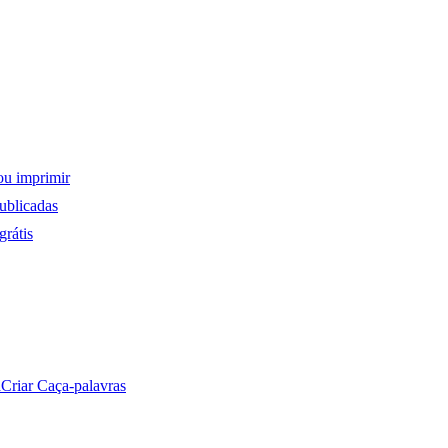
ou imprimir
ublicadas
rátis
a
Criar Caça-palavras