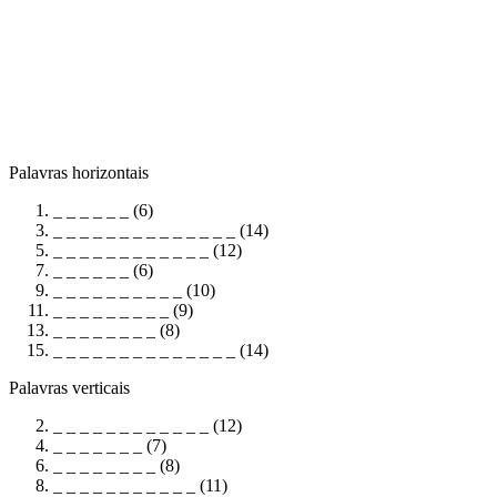
Palavras horizontais
_ _ _ _ _ _ (6)
_ _ _ _ _ _ _ _ _ _ _ _ _ _ (14)
_ _ _ _ _ _ _ _ _ _ _ _ (12)
_ _ _ _ _ _ (6)
_ _ _ _ _ _ _ _ _ _ (10)
_ _ _ _ _ _ _ _ _ (9)
_ _ _ _ _ _ _ _ (8)
_ _ _ _ _ _ _ _ _ _ _ _ _ _ (14)
Palavras verticais
_ _ _ _ _ _ _ _ _ _ _ _ (12)
_ _ _ _ _ _ _ (7)
_ _ _ _ _ _ _ _ (8)
_ _ _ _ _ _ _ _ _ _ _ (11)