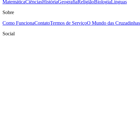
Matemática
Ciências
História
Geografia
Religião
Biologia
Línguas
Sobre
Como Funciona
Contato
Termos de Serviço
O Mundo das Cruzadinhas
Social