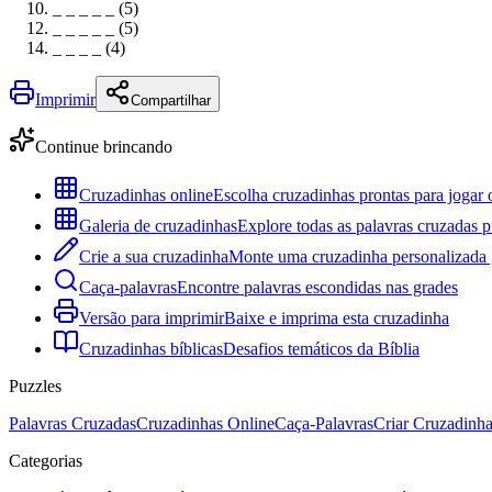
_ _ _ _ _ (5)
_ _ _ _ _ (5)
_ _ _ _ (4)
Imprimir
Compartilhar
Continue brincando
Cruzadinhas online
Escolha cruzadinhas prontas para jogar 
Galeria de cruzadinhas
Explore todas as palavras cruzadas p
Crie a sua cruzadinha
Monte uma cruzadinha personalizada g
Caça-palavras
Encontre palavras escondidas nas grades
Versão para imprimir
Baixe e imprima esta cruzadinha
Cruzadinhas bíblicas
Desafios temáticos da Bíblia
Puzzles
Palavras Cruzadas
Cruzadinhas Online
Caça-Palavras
Criar Cruzadinh
Categorias