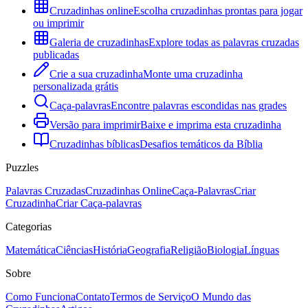
Cruzadinhas online
Escolha cruzadinhas prontas para jogar
ou imprimir
Galeria de cruzadinhas
Explore todas as palavras cruzadas
publicadas
Crie a sua cruzadinha
Monte uma cruzadinha
personalizada grátis
Caça-palavras
Encontre palavras escondidas nas grades
Versão para imprimir
Baixe e imprima esta cruzadinha
Cruzadinhas bíblicas
Desafios temáticos da Bíblia
Puzzles
Palavras Cruzadas
Cruzadinhas Online
Caça-Palavras
Criar
Cruzadinha
Criar Caça-palavras
Categorias
Matemática
Ciências
História
Geografia
Religião
Biologia
Línguas
Sobre
Como Funciona
Contato
Termos de Serviço
O Mundo das