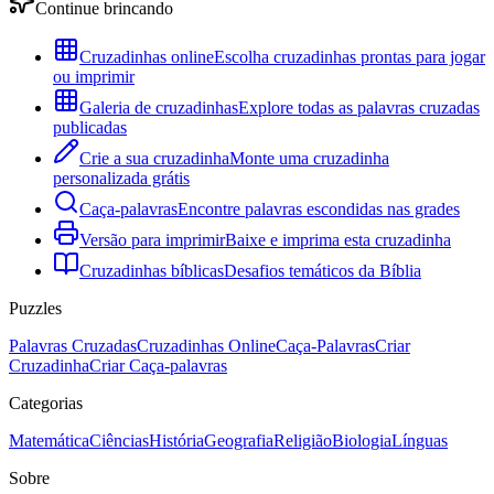
Continue brincando
Cruzadinhas online
Escolha cruzadinhas prontas para jogar
ou imprimir
Galeria de cruzadinhas
Explore todas as palavras cruzadas
publicadas
Crie a sua cruzadinha
Monte uma cruzadinha
personalizada grátis
Caça-palavras
Encontre palavras escondidas nas grades
Versão para imprimir
Baixe e imprima esta cruzadinha
Cruzadinhas bíblicas
Desafios temáticos da Bíblia
Puzzles
Palavras Cruzadas
Cruzadinhas Online
Caça-Palavras
Criar
Cruzadinha
Criar Caça-palavras
Categorias
Matemática
Ciências
História
Geografia
Religião
Biologia
Línguas
Sobre